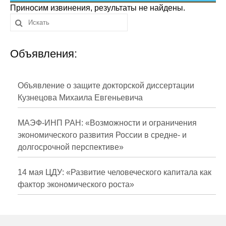
Сотрудники
Приносим извинения, результаты не найдены.
Отчетность
Объявления:
Противодействие коррупции
Материалы для СМИ
Объявление о защите докторской диссертации
Кузнецова Михаила Евгеньевича
Публикации
МАЭФ-ИНП РАН: «Возможности и ограничения
Научная жизнь
экономического развития России в средне- и
долгосрочной перспективе»
Издания
Проблемы прогнозирования
14 мая ЦДУ: «Развитие человеческого капитала как
фактор экономического роста»
О журнале
Номера журналов