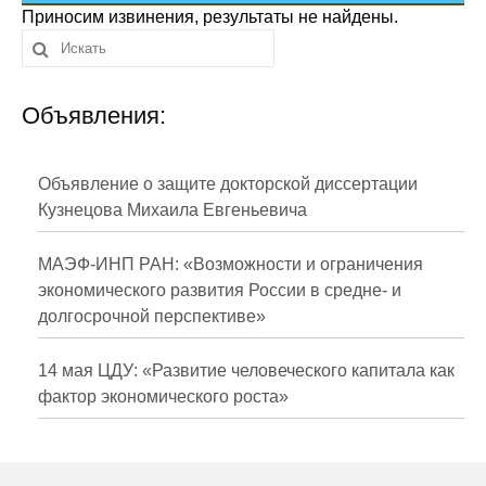
Сотрудники
Приносим извинения, результаты не найдены.
Отчетность
Объявления:
Противодействие коррупции
Материалы для СМИ
Объявление о защите докторской диссертации
Кузнецова Михаила Евгеньевича
Публикации
МАЭФ-ИНП РАН: «Возможности и ограничения
Научная жизнь
экономического развития России в средне- и
долгосрочной перспективе»
Издания
Проблемы прогнозирования
14 мая ЦДУ: «Развитие человеческого капитала как
фактор экономического роста»
О журнале
Номера журналов