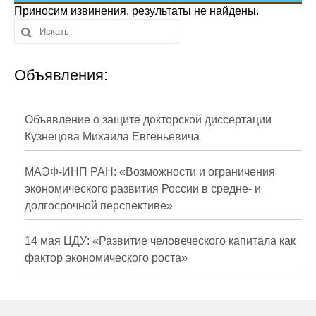
Сотрудники
Приносим извинения, результаты не найдены.
Отчетность
Объявления:
Противодействие коррупции
Материалы для СМИ
Объявление о защите докторской диссертации
Кузнецова Михаила Евгеньевича
Публикации
МАЭФ-ИНП РАН: «Возможности и ограничения
Научная жизнь
экономического развития России в средне- и
долгосрочной перспективе»
Издания
Проблемы прогнозирования
14 мая ЦДУ: «Развитие человеческого капитала как
фактор экономического роста»
О журнале
Номера журналов