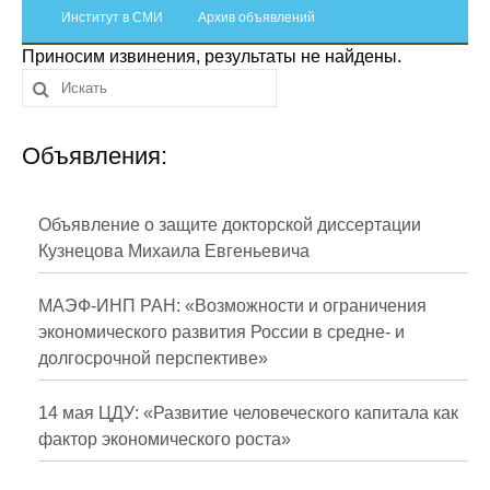
Сотрудники
Институт в СМИ
Архив объявлений
Приносим извинения, результаты не найдены.
Отчетность
Противодействие коррупции
Объявления:
Материалы для СМИ
Публикации
Объявление о защите докторской диссертации
Кузнецова Михаила Евгеньевича
Научная жизнь
МАЭФ-ИНП РАН: «Возможности и ограничения
Издания
экономического развития России в средне- и
долгосрочной перспективе»
Проблемы прогнозирования
О журнале
14 мая ЦДУ: «Развитие человеческого капитала как
фактор экономического роста»
Номера журналов