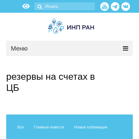
Меню
Новости
резервы на счетах в
О нас
ЦБ
Об институте
Научные подразделения
Администрация
Все
Главные новости
Новые публикации