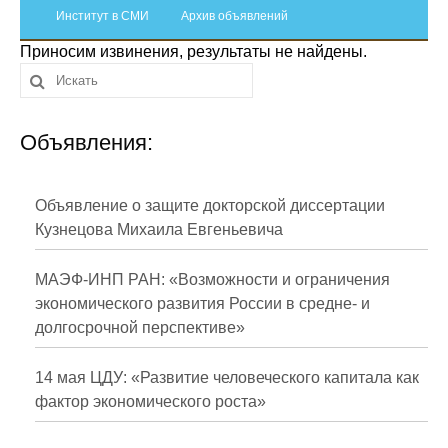
Сотрудники
Институт в СМИ
Архив объявлений
Приносим извинения, результаты не найдены.
Отчетность
Противодействие коррупции
Объявления:
Материалы для СМИ
Публикации
Объявление о защите докторской диссертации
Кузнецова Михаила Евгеньевича
Научная жизнь
МАЭФ-ИНП РАН: «Возможности и ограничения
Издания
экономического развития России в средне- и
долгосрочной перспективе»
Проблемы прогнозирования
О журнале
14 мая ЦДУ: «Развитие человеческого капитала как
фактор экономического роста»
Номера журналов