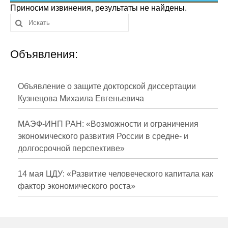
Сотрудники
Приносим извинения, результаты не найдены.
Отчетность
Объявления:
Противодействие коррупции
Материалы для СМИ
Объявление о защите докторской диссертации
Кузнецова Михаила Евгеньевича
Публикации
МАЭФ-ИНП РАН: «Возможности и ограничения
Научная жизнь
экономического развития России в средне- и
долгосрочной перспективе»
Издания
Проблемы прогнозирования
14 мая ЦДУ: «Развитие человеческого капитала как
фактор экономического роста»
О журнале
Номера журналов