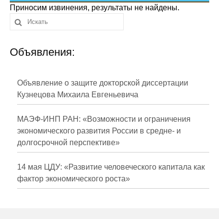
Сотрудники
Приносим извинения, результаты не найдены.
Отчетность
Объявления:
Противодействие коррупции
Материалы для СМИ
Объявление о защите докторской диссертации
Кузнецова Михаила Евгеньевича
Публикации
МАЭФ-ИНП РАН: «Возможности и ограничения
Научная жизнь
экономического развития России в средне- и
долгосрочной перспективе»
Издания
Проблемы прогнозирования
14 мая ЦДУ: «Развитие человеческого капитала как
фактор экономического роста»
О журнале
Номера журналов