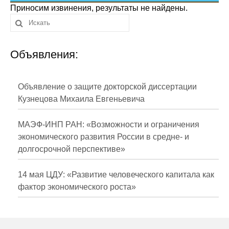
Сотрудники
Приносим извинения, результаты не найдены.
Отчетность
Объявления:
Противодействие коррупции
Материалы для СМИ
Объявление о защите докторской диссертации
Кузнецова Михаила Евгеньевича
Публикации
МАЭФ-ИНП РАН: «Возможности и ограничения
Научная жизнь
экономического развития России в средне- и
долгосрочной перспективе»
Издания
Проблемы прогнозирования
14 мая ЦДУ: «Развитие человеческого капитала как
фактор экономического роста»
О журнале
Номера журналов