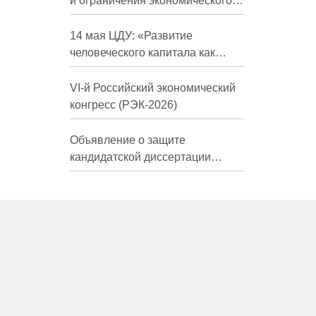
и ограничения экономического
развития России в средне- и
долгосрочной перспективе»
14 мая ЦДУ: «Развитие
человеческого капитала как
фактор экономического роста»
VI-й Российский экономический
конгресс (РЭК-2026)
Объявление о защите
кандидатской диссертации
Трындиной Николь Сергеевны