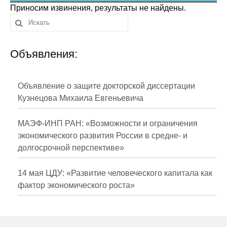
Сотрудники
Приносим извинения, результаты не найдены.
Отчетность
Объявления:
Противодействие коррупции
Материалы для СМИ
Объявление о защите докторской диссертации
Кузнецова Михаила Евгеньевича
Публикации
МАЭФ-ИНП РАН: «Возможности и ограничения
Научная жизнь
экономического развития России в средне- и
долгосрочной перспективе»
Издания
Проблемы прогнозирования
14 мая ЦДУ: «Развитие человеческого капитала как
фактор экономического роста»
О журнале
Номера журналов