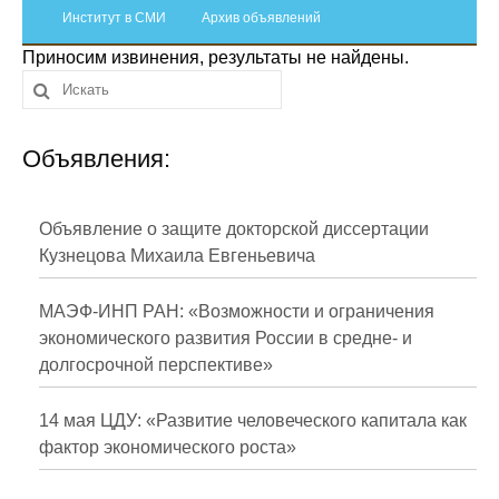
Сотрудники
Институт в СМИ
Архив объявлений
Приносим извинения, результаты не найдены.
Отчетность
Противодействие коррупции
Объявления:
Материалы для СМИ
Публикации
Объявление о защите докторской диссертации
Кузнецова Михаила Евгеньевича
Научная жизнь
МАЭФ-ИНП РАН: «Возможности и ограничения
Издания
экономического развития России в средне- и
долгосрочной перспективе»
Проблемы прогнозирования
О журнале
14 мая ЦДУ: «Развитие человеческого капитала как
фактор экономического роста»
Номера журналов