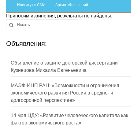
Сотрудники
Институт в СМИ
Архив объявлений
Приносим извинения, результаты не найдены.
Отчетность
Противодействие коррупции
Объявления:
Материалы для СМИ
Публикации
Объявление о защите докторской диссертации
Кузнецова Михаила Евгеньевича
Научная жизнь
МАЭФ-ИНП РАН: «Возможности и ограничения
Издания
экономического развития России в средне- и
долгосрочной перспективе»
Проблемы прогнозирования
О журнале
14 мая ЦДУ: «Развитие человеческого капитала как
фактор экономического роста»
Номера журналов