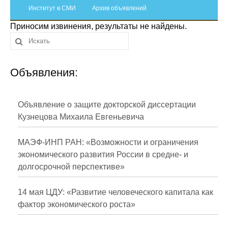
Сотрудники
Институт в СМИ
Архив объявлений
Приносим извинения, результаты не найдены.
Отчетность
Противодействие коррупции
Объявления:
Материалы для СМИ
Публикации
Объявление о защите докторской диссертации
Кузнецова Михаила Евгеньевича
Научная жизнь
МАЭФ-ИНП РАН: «Возможности и ограничения
Издания
экономического развития России в средне- и
долгосрочной перспективе»
Проблемы прогнозирования
О журнале
14 мая ЦДУ: «Развитие человеческого капитала как
фактор экономического роста»
Номера журналов