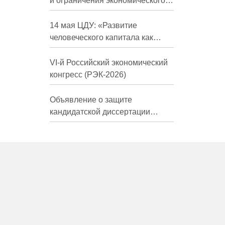
и ограничения экономического
развития России в средне- и
долгосрочной перспективе»
14 мая ЦДУ: «Развитие
человеческого капитала как
фактор экономического роста»
VI-й Российский экономический
конгресс (РЭК-2026)
Объявление о защите
кандидатской диссертации
Трындиной Николь Сергеевны