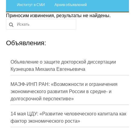
Сотрудники
Институт в СМИ
Архив объявлений
Приносим извинения, результаты не найдены.
Отчетность
Противодействие коррупции
Объявления:
Материалы для СМИ
Публикации
Объявление о защите докторской диссертации
Кузнецова Михаила Евгеньевича
Научная жизнь
МАЭФ-ИНП РАН: «Возможности и ограничения
Издания
экономического развития России в средне- и
долгосрочной перспективе»
Проблемы прогнозирования
О журнале
14 мая ЦДУ: «Развитие человеческого капитала как
фактор экономического роста»
Номера журналов