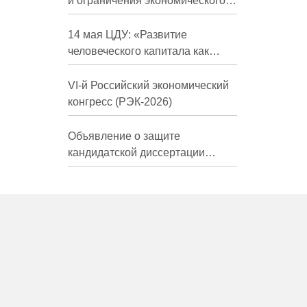
и ограничения экономического
развития России в средне- и
долгосрочной перспективе»
14 мая ЦДУ: «Развитие
человеческого капитала как
фактор экономического роста»
VI-й Российский экономический
конгресс (РЭК-2026)
Объявление о защите
кандидатской диссертации
Трындиной Николь Сергеевны