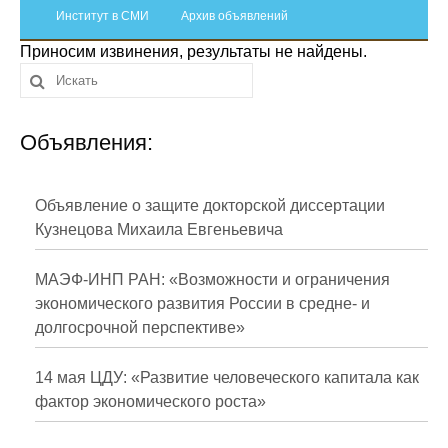
Сотрудники
Институт в СМИ
Архив объявлений
Приносим извинения, результаты не найдены.
Отчетность
Противодействие коррупции
Объявления:
Материалы для СМИ
Публикации
Объявление о защите докторской диссертации
Кузнецова Михаила Евгеньевича
Научная жизнь
МАЭФ-ИНП РАН: «Возможности и ограничения
Издания
экономического развития России в средне- и
долгосрочной перспективе»
Проблемы прогнозирования
О журнале
14 мая ЦДУ: «Развитие человеческого капитала как
фактор экономического роста»
Номера журналов