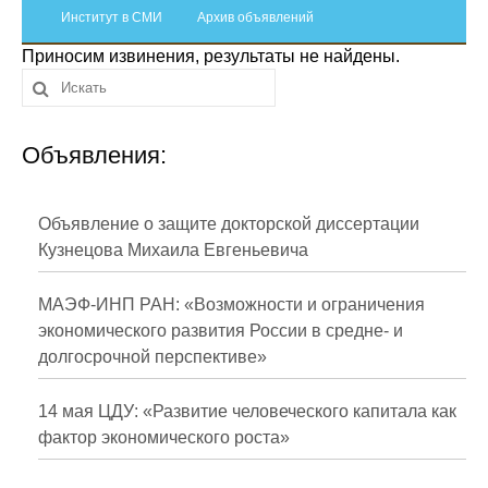
Сотрудники
Институт в СМИ
Архив объявлений
Приносим извинения, результаты не найдены.
Отчетность
Противодействие коррупции
Объявления:
Материалы для СМИ
Публикации
Объявление о защите докторской диссертации
Кузнецова Михаила Евгеньевича
Научная жизнь
МАЭФ-ИНП РАН: «Возможности и ограничения
Издания
экономического развития России в средне- и
долгосрочной перспективе»
Проблемы прогнозирования
О журнале
14 мая ЦДУ: «Развитие человеческого капитала как
фактор экономического роста»
Номера журналов