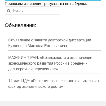
Сотрудники
Приносим извинения, результаты не найдены.
Отчетность
Объявления:
Противодействие коррупции
Материалы для СМИ
Объявление о защите докторской диссертации
Кузнецова Михаила Евгеньевича
Публикации
МАЭФ-ИНП РАН: «Возможности и ограничения
Научная жизнь
экономического развития России в средне- и
долгосрочной перспективе»
Издания
Проблемы прогнозирования
14 мая ЦДУ: «Развитие человеческого капитала как
фактор экономического роста»
О журнале
Номера журналов