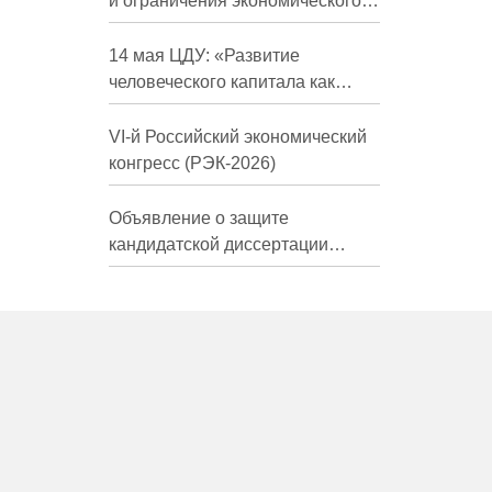
и ограничения экономического
развития России в средне- и
долгосрочной перспективе»
14 мая ЦДУ: «Развитие
человеческого капитала как
фактор экономического роста»
VI-й Российский экономический
конгресс (РЭК-2026)
Объявление о защите
кандидатской диссертации
Трындиной Николь Сергеевны