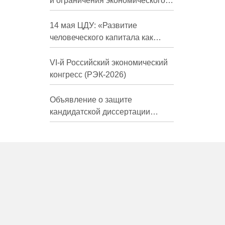
и ограничения экономического
развития России в средне- и
долгосрочной перспективе»
14 мая ЦДУ: «Развитие
человеческого капитала как
фактор экономического роста»
VI-й Российский экономический
конгресс (РЭК-2026)
Объявление о защите
кандидатской диссертации
Трындиной Николь Сергеевны