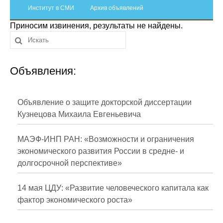
Сотрудники
Институт в СМИ
Архив объявлений
Приносим извинения, результаты не найдены.
Отчетность
Противодействие коррупции
Объявления:
Материалы для СМИ
Публикации
Объявление о защите докторской диссертации
Кузнецова Михаила Евгеньевича
Научная жизнь
МАЭФ-ИНП РАН: «Возможности и ограничения
Издания
экономического развития России в средне- и
долгосрочной перспективе»
Проблемы прогнозирования
О журнале
14 мая ЦДУ: «Развитие человеческого капитала как
фактор экономического роста»
Номера журналов