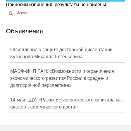
Сотрудники
Приносим извинения, результаты не найдены.
Отчетность
Объявления:
Противодействие коррупции
Материалы для СМИ
Объявление о защите докторской диссертации
Кузнецова Михаила Евгеньевича
Публикации
МАЭФ-ИНП РАН: «Возможности и ограничения
Научная жизнь
экономического развития России в средне- и
долгосрочной перспективе»
Издания
Проблемы прогнозирования
14 мая ЦДУ: «Развитие человеческого капитала как
фактор экономического роста»
О журнале
Номера журналов