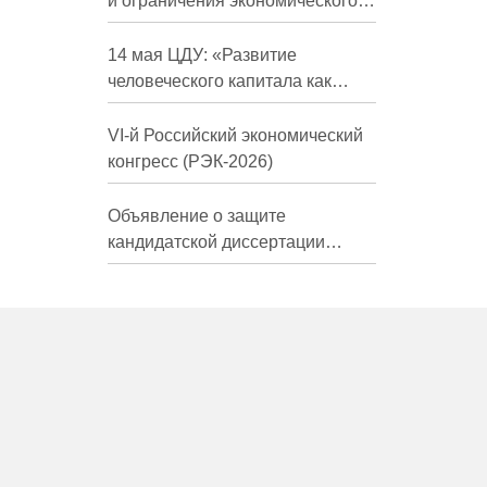
и ограничения экономического
развития России в средне- и
долгосрочной перспективе»
14 мая ЦДУ: «Развитие
человеческого капитала как
фактор экономического роста»
VI-й Российский экономический
конгресс (РЭК-2026)
Объявление о защите
кандидатской диссертации
Трындиной Николь Сергеевны