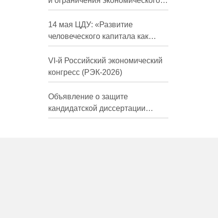
и ограничения экономического
развития России в средне- и
долгосрочной перспективе»
14 мая ЦДУ: «Развитие
человеческого капитала как
фактор экономического роста»
VI-й Российский экономический
конгресс (РЭК-2026)
Объявление о защите
кандидатской диссертации
Трындиной Николь Сергеевны