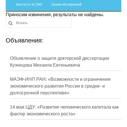
Сотрудники
Институт в СМИ
Архив объявлений
Приносим извинения, результаты не найдены.
Отчетность
Противодействие коррупции
Объявления:
Материалы для СМИ
Публикации
Объявление о защите докторской диссертации
Кузнецова Михаила Евгеньевича
Научная жизнь
МАЭФ-ИНП РАН: «Возможности и ограничения
Издания
экономического развития России в средне- и
долгосрочной перспективе»
Проблемы прогнозирования
О журнале
14 мая ЦДУ: «Развитие человеческого капитала как
фактор экономического роста»
Номера журналов