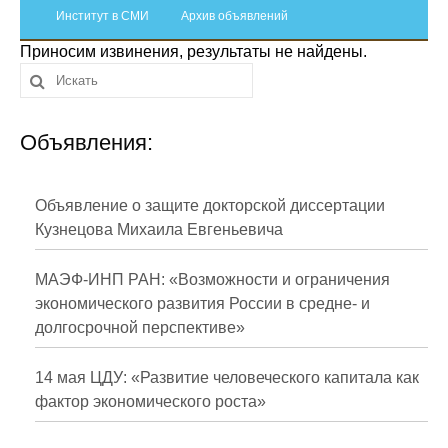
Сотрудники
Институт в СМИ
Архив объявлений
Приносим извинения, результаты не найдены.
Отчетность
Противодействие коррупции
Объявления:
Материалы для СМИ
Публикации
Объявление о защите докторской диссертации
Кузнецова Михаила Евгеньевича
Научная жизнь
МАЭФ-ИНП РАН: «Возможности и ограничения
Издания
экономического развития России в средне- и
долгосрочной перспективе»
Проблемы прогнозирования
О журнале
14 мая ЦДУ: «Развитие человеческого капитала как
фактор экономического роста»
Номера журналов