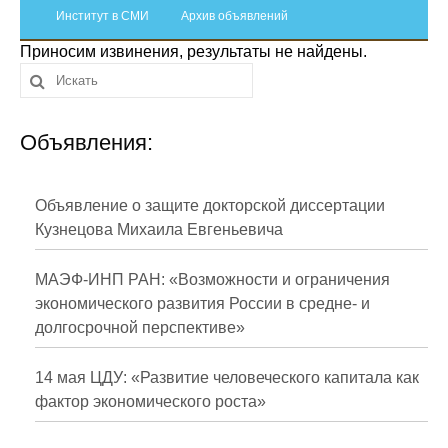
Сотрудники
Институт в СМИ
Архив объявлений
Приносим извинения, результаты не найдены.
Отчетность
Противодействие коррупции
Объявления:
Материалы для СМИ
Публикации
Объявление о защите докторской диссертации
Кузнецова Михаила Евгеньевича
Научная жизнь
МАЭФ-ИНП РАН: «Возможности и ограничения
Издания
экономического развития России в средне- и
долгосрочной перспективе»
Проблемы прогнозирования
О журнале
14 мая ЦДУ: «Развитие человеческого капитала как
фактор экономического роста»
Номера журналов