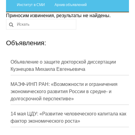
Сотрудники
Институт в СМИ
Архив объявлений
Приносим извинения, результаты не найдены.
Отчетность
Противодействие коррупции
Объявления:
Материалы для СМИ
Публикации
Объявление о защите докторской диссертации
Кузнецова Михаила Евгеньевича
Научная жизнь
МАЭФ-ИНП РАН: «Возможности и ограничения
Издания
экономического развития России в средне- и
долгосрочной перспективе»
Проблемы прогнозирования
О журнале
14 мая ЦДУ: «Развитие человеческого капитала как
фактор экономического роста»
Номера журналов