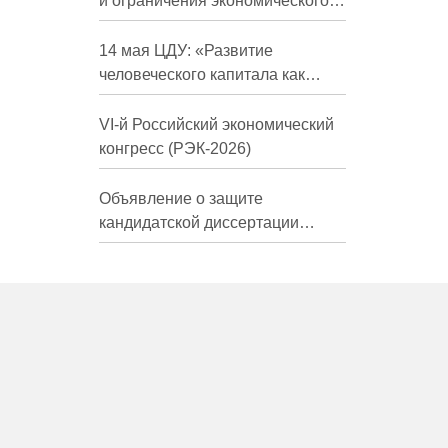
и ограничения экономического
развития России в средне- и
долгосрочной перспективе»
14 мая ЦДУ: «Развитие
человеческого капитала как
фактор экономического роста»
VI-й Российский экономический
конгресс (РЭК-2026)
Объявление о защите
кандидатской диссертации
Трындиной Николь Сергеевны