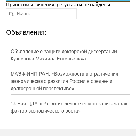
Сотрудники
Приносим извинения, результаты не найдены.
Отчетность
Объявления:
Противодействие коррупции
Материалы для СМИ
Объявление о защите докторской диссертации
Кузнецова Михаила Евгеньевича
Публикации
МАЭФ-ИНП РАН: «Возможности и ограничения
Научная жизнь
экономического развития России в средне- и
долгосрочной перспективе»
Издания
Проблемы прогнозирования
14 мая ЦДУ: «Развитие человеческого капитала как
фактор экономического роста»
О журнале
Номера журналов