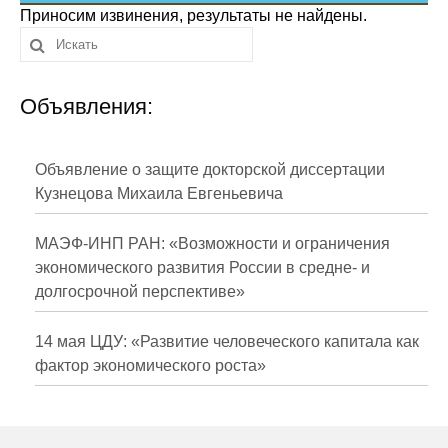
Сотрудники
Приносим извинения, результаты не найдены.
Отчетность
Объявления:
Противодействие коррупции
Материалы для СМИ
Объявление о защите докторской диссертации
Кузнецова Михаила Евгеньевича
Публикации
МАЭФ-ИНП РАН: «Возможности и ограничения
Научная жизнь
экономического развития России в средне- и
долгосрочной перспективе»
Издания
Проблемы прогнозирования
14 мая ЦДУ: «Развитие человеческого капитала как
фактор экономического роста»
О журнале
Номера журналов