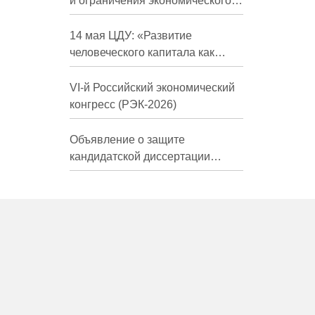
и ограничения экономического
развития России в средне- и
долгосрочной перспективе»
14 мая ЦДУ: «Развитие
человеческого капитала как
фактор экономического роста»
VI-й Российский экономический
конгресс (РЭК-2026)
Объявление о защите
кандидатской диссертации
Трындиной Николь Сергеевны