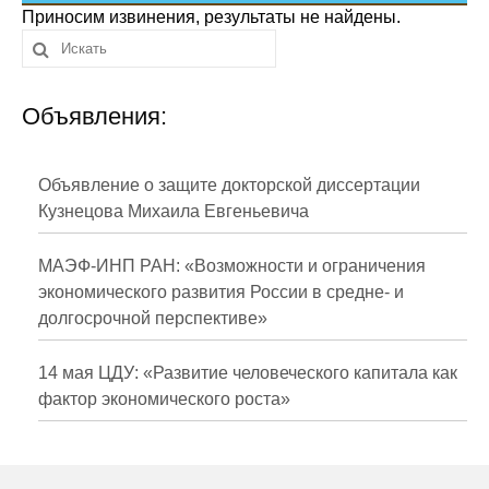
Сотрудники
Приносим извинения, результаты не найдены.
Отчетность
Объявления:
Противодействие коррупции
Материалы для СМИ
Объявление о защите докторской диссертации
Кузнецова Михаила Евгеньевича
Публикации
МАЭФ-ИНП РАН: «Возможности и ограничения
Научная жизнь
экономического развития России в средне- и
долгосрочной перспективе»
Издания
Проблемы прогнозирования
14 мая ЦДУ: «Развитие человеческого капитала как
фактор экономического роста»
О журнале
Номера журналов