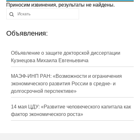
Сотрудники
Приносим извинения, результаты не найдены.
Отчетность
Объявления:
Противодействие коррупции
Материалы для СМИ
Объявление о защите докторской диссертации
Кузнецова Михаила Евгеньевича
Публикации
МАЭФ-ИНП РАН: «Возможности и ограничения
Научная жизнь
экономического развития России в средне- и
долгосрочной перспективе»
Издания
Проблемы прогнозирования
14 мая ЦДУ: «Развитие человеческого капитала как
фактор экономического роста»
О журнале
Номера журналов