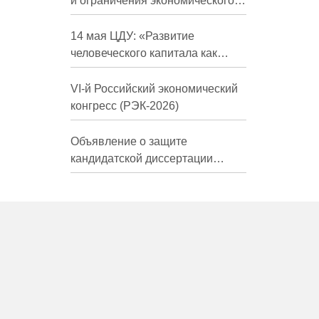
и ограничения экономического
развития России в средне- и
долгосрочной перспективе»
14 мая ЦДУ: «Развитие
человеческого капитала как
фактор экономического роста»
VI-й Российский экономический
конгресс (РЭК-2026)
Объявление о защите
кандидатской диссертации
Трындиной Николь Сергеевны