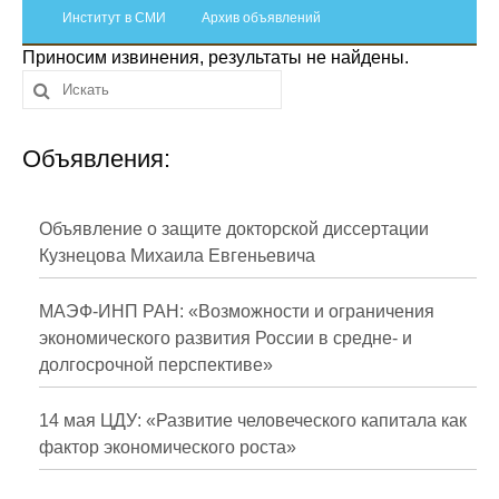
Сотрудники
Институт в СМИ
Архив объявлений
Приносим извинения, результаты не найдены.
Отчетность
Противодействие коррупции
Объявления:
Материалы для СМИ
Публикации
Объявление о защите докторской диссертации
Кузнецова Михаила Евгеньевича
Научная жизнь
МАЭФ-ИНП РАН: «Возможности и ограничения
Издания
экономического развития России в средне- и
долгосрочной перспективе»
Проблемы прогнозирования
О журнале
14 мая ЦДУ: «Развитие человеческого капитала как
фактор экономического роста»
Номера журналов