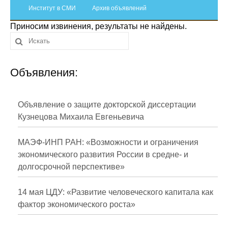
Сотрудники
Институт в СМИ
Архив объявлений
Приносим извинения, результаты не найдены.
Отчетность
Противодействие коррупции
Объявления:
Материалы для СМИ
Публикации
Объявление о защите докторской диссертации
Кузнецова Михаила Евгеньевича
Научная жизнь
МАЭФ-ИНП РАН: «Возможности и ограничения
Издания
экономического развития России в средне- и
долгосрочной перспективе»
Проблемы прогнозирования
О журнале
14 мая ЦДУ: «Развитие человеческого капитала как
фактор экономического роста»
Номера журналов