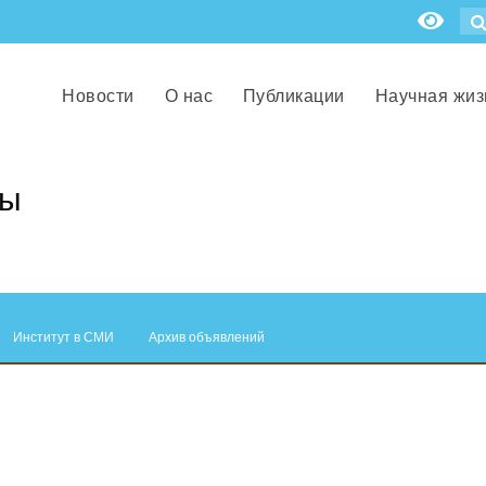
Новости
О нас
Публикации
Научная жиз
ры
Институт в СМИ
Архив объявлений
.