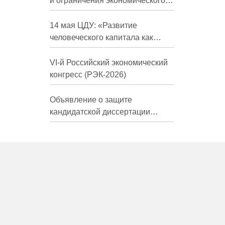
и ограничения экономического
развития России в средне- и
долгосрочной перспективе»
14 мая ЦДУ: «Развитие
человеческого капитала как
фактор экономического роста»
VI-й Российский экономический
конгресс (РЭК-2026)
Объявление о защите
кандидатской диссертации
Трындиной Николь Сергеевны