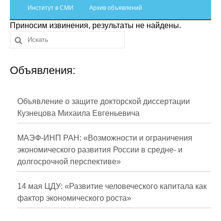
Сотрудники
Институт в СМИ
Архив объявлений
Приносим извинения, результаты не найдены.
Отчетность
Противодействие коррупции
Объявления:
Материалы для СМИ
Публикации
Объявление о защите докторской диссертации
Кузнецова Михаила Евгеньевича
Научная жизнь
МАЭФ-ИНП РАН: «Возможности и ограничения
Издания
экономического развития России в средне- и
долгосрочной перспективе»
Проблемы прогнозирования
О журнале
14 мая ЦДУ: «Развитие человеческого капитала как
фактор экономического роста»
Номера журналов