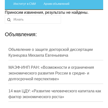
Сотрудники
Институт в СМИ
Архив объявлений
Приносим извинения, результаты не найдены.
Отчетность
Противодействие коррупции
Объявления:
Материалы для СМИ
Публикации
Объявление о защите докторской диссертации
Кузнецова Михаила Евгеньевича
Научная жизнь
МАЭФ-ИНП РАН: «Возможности и ограничения
Издания
экономического развития России в средне- и
долгосрочной перспективе»
Проблемы прогнозирования
О журнале
14 мая ЦДУ: «Развитие человеческого капитала как
фактор экономического роста»
Номера журналов