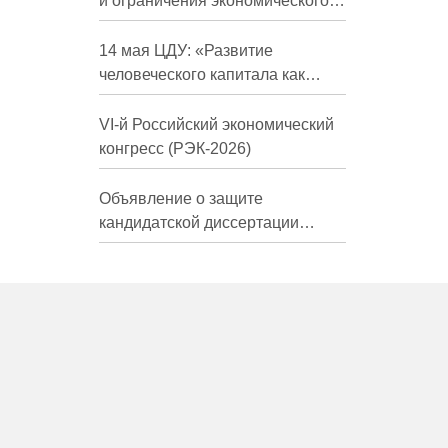
и ограничения экономического
развития России в средне- и
долгосрочной перспективе»
14 мая ЦДУ: «Развитие
человеческого капитала как
фактор экономического роста»
VI-й Российский экономический
конгресс (РЭК-2026)
Объявление о защите
кандидатской диссертации
Трындиной Николь Сергеевны