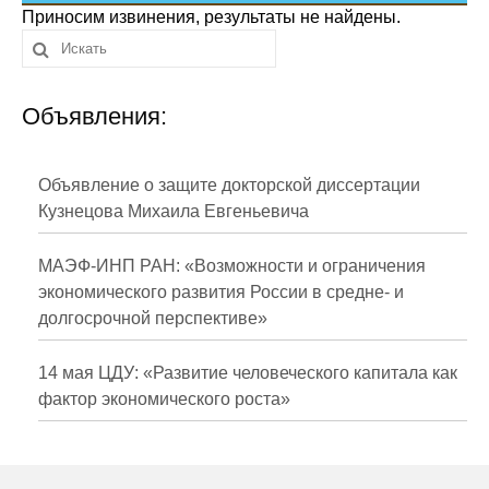
Сотрудники
Приносим извинения, результаты не найдены.
Отчетность
Объявления:
Противодействие коррупции
Материалы для СМИ
Объявление о защите докторской диссертации
Кузнецова Михаила Евгеньевича
Публикации
МАЭФ-ИНП РАН: «Возможности и ограничения
Научная жизнь
экономического развития России в средне- и
долгосрочной перспективе»
Издания
Проблемы прогнозирования
14 мая ЦДУ: «Развитие человеческого капитала как
фактор экономического роста»
О журнале
Номера журналов