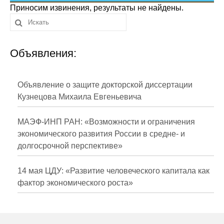
Сотрудники
Приносим извинения, результаты не найдены.
Отчетность
Объявления:
Противодействие коррупции
Материалы для СМИ
Объявление о защите докторской диссертации
Кузнецова Михаила Евгеньевича
Публикации
МАЭФ-ИНП РАН: «Возможности и ограничения
Научная жизнь
экономического развития России в средне- и
долгосрочной перспективе»
Издания
Проблемы прогнозирования
14 мая ЦДУ: «Развитие человеческого капитала как
фактор экономического роста»
О журнале
Номера журналов