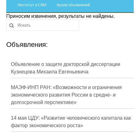
Сотрудники
Институт в СМИ
Архив объявлений
Приносим извинения, результаты не найдены.
Отчетность
Противодействие коррупции
Объявления:
Материалы для СМИ
Публикации
Объявление о защите докторской диссертации
Кузнецова Михаила Евгеньевича
Научная жизнь
МАЭФ-ИНП РАН: «Возможности и ограничения
Издания
экономического развития России в средне- и
долгосрочной перспективе»
Проблемы прогнозирования
О журнале
14 мая ЦДУ: «Развитие человеческого капитала как
фактор экономического роста»
Номера журналов