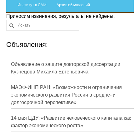
Сотрудники
Институт в СМИ
Архив объявлений
Приносим извинения, результаты не найдены.
Отчетность
Противодействие коррупции
Объявления:
Материалы для СМИ
Публикации
Объявление о защите докторской диссертации
Кузнецова Михаила Евгеньевича
Научная жизнь
МАЭФ-ИНП РАН: «Возможности и ограничения
Издания
экономического развития России в средне- и
долгосрочной перспективе»
Проблемы прогнозирования
О журнале
14 мая ЦДУ: «Развитие человеческого капитала как
фактор экономического роста»
Номера журналов