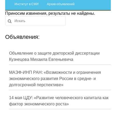
Сотрудники
Институт в СМИ
Архив объявлений
Приносим извинения, результаты не найдены.
Отчетность
Противодействие коррупции
Объявления:
Материалы для СМИ
Публикации
Объявление о защите докторской диссертации
Кузнецова Михаила Евгеньевича
Научная жизнь
МАЭФ-ИНП РАН: «Возможности и ограничения
Издания
экономического развития России в средне- и
долгосрочной перспективе»
Проблемы прогнозирования
О журнале
14 мая ЦДУ: «Развитие человеческого капитала как
фактор экономического роста»
Номера журналов