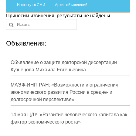
Сотрудники
Институт в СМИ
Архив объявлений
Приносим извинения, результаты не найдены.
Отчетность
Противодействие коррупции
Объявления:
Материалы для СМИ
Публикации
Объявление о защите докторской диссертации
Кузнецова Михаила Евгеньевича
Научная жизнь
МАЭФ-ИНП РАН: «Возможности и ограничения
Издания
экономического развития России в средне- и
долгосрочной перспективе»
Проблемы прогнозирования
О журнале
14 мая ЦДУ: «Развитие человеческого капитала как
фактор экономического роста»
Номера журналов