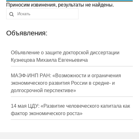
Сотрудники
Приносим извинения, результаты не найдены.
Отчетность
Объявления:
Противодействие коррупции
Материалы для СМИ
Объявление о защите докторской диссертации
Кузнецова Михаила Евгеньевича
Публикации
МАЭФ-ИНП РАН: «Возможности и ограничения
Научная жизнь
экономического развития России в средне- и
долгосрочной перспективе»
Издания
Проблемы прогнозирования
14 мая ЦДУ: «Развитие человеческого капитала как
фактор экономического роста»
О журнале
Номера журналов