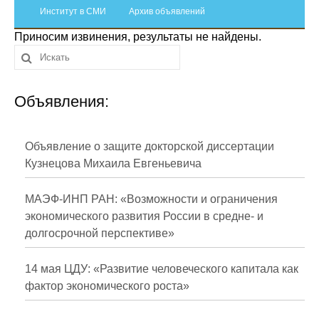
Сотрудники
Институт в СМИ
Архив объявлений
Приносим извинения, результаты не найдены.
Отчетность
Противодействие коррупции
Объявления:
Материалы для СМИ
Публикации
Объявление о защите докторской диссертации
Кузнецова Михаила Евгеньевича
Научная жизнь
МАЭФ-ИНП РАН: «Возможности и ограничения
Издания
экономического развития России в средне- и
долгосрочной перспективе»
Проблемы прогнозирования
О журнале
14 мая ЦДУ: «Развитие человеческого капитала как
фактор экономического роста»
Номера журналов